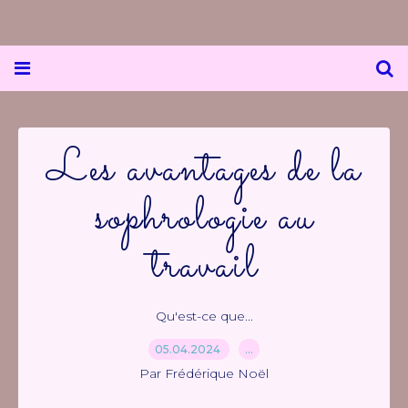
Les avantages de la
sophrologie au
travail
Qu'est-ce que...
05.04.2024
…
Par Frédérique Noël