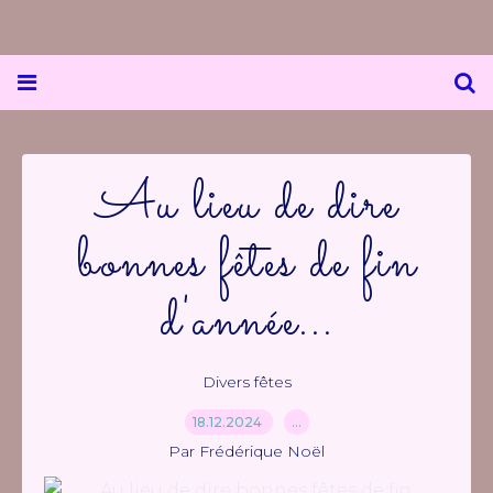
Au lieu de dire
bonnes fêtes de fin
d'année...
Divers fêtes
18.12.2024
…
Par Frédérique Noël