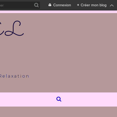
Connexion
+
Créer mon blog
OËL
Relaxation