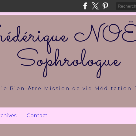
édérique N
Sophrologue
ie Bien-être Mission de vie Méditation 
rchives
Contact