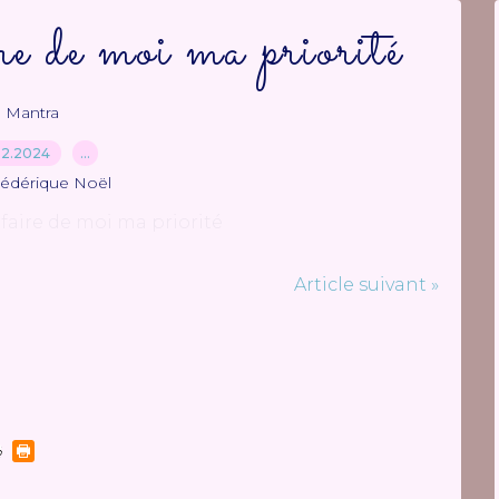
re de moi ma priorité
Mantra
12.2024
…
rédérique Noël
Article suivant »