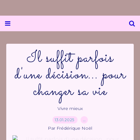
Il suffit parfois
d'une décision... pour
changer sa vie
Vivre mieux
13.01.2025
…
Par Frédérique Noël