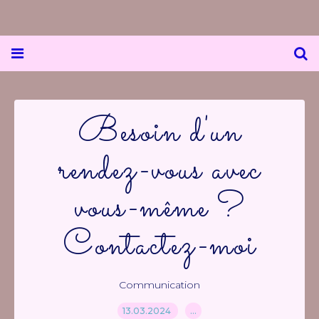
Besoin d'un
rendez-vous avec
vous-même ?
Contactez-moi
Communication
13.03.2024
…