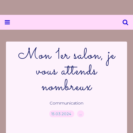
Mon 1er salon, je
vous attends
nombreux
Communication
15.03.2024
…