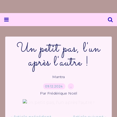
Un petit pas, l'un
après l'autre !
Mantra
09.12.2024
…
Par Frédérique Noël