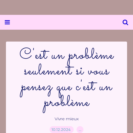
C'est un problème
seulement si vous
pensez que c'est un
problème
Vivre mieux
10.12.2024
…