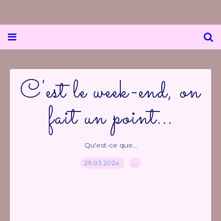
C'est le week-end, on
fait un point...
Qu'est-ce que...
29.03.2024
…